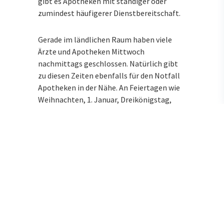
gibt es Apotheken mit ständiger oder
zumindest häufigerer Dienstbereitschaft.
Gerade im ländlichen Raum haben viele
Ärzte und Apotheken Mittwoch
nachmittags geschlossen. Natürlich gibt
zu diesen Zeiten ebenfalls für den Notfall
Apotheken in der Nähe. An Feiertagen wie
Weihnachten, 1. Januar, Dreikönigstag,
Karfreitag, Ostern, Fronleichnam,
Himmelfahrt, Pfingsten, 3. Oktober,
Allerheiligen oder Buß- und Bettag finden
Sie ebenfalls immer eine nahegelegene
Notdienstapotheke.
Wenn Sie oder ein Familienmitglied einen
Arzt brauchen, können Sie sich an
Feiertagen und in der Nacht an den
ärztlichen Bereitschaftsdienst unter der