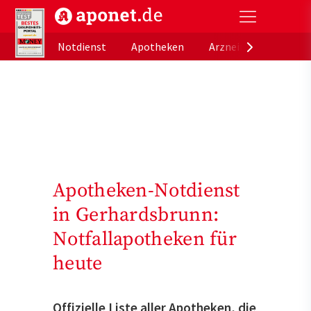
aponet.de - Das offizielle Gesundheitsportal der de
Notdienst
Apotheken
Arzneimitteldatenb
Apotheken-Notdienst
in Gerhardsbrunn:
Notfallapotheken für
heute
Offizielle Liste aller Apotheken, die