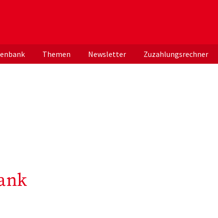
er deutschen ApothekerInnen
tenbank
Themen
Newsletter
Zuzahlungsrechner
ank