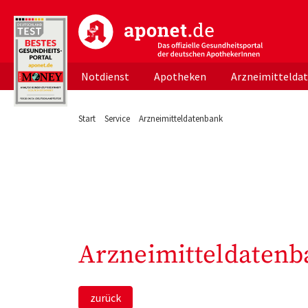
aponet.de - Das offizielle Gesundheitsportal d
Notdienst
Apotheken
Arzneimittelda
Start
Service
Arzneimitteldatenbank
Arzneimitteldatenb
zurück