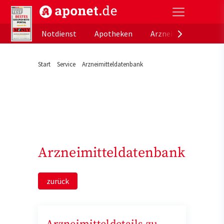
aponet.de - Das offizielle Gesundheitsportal der de
Notdienst
Apotheken
Arzneimitteldatenb
Start
Service
Arzneimitteldatenbank
Arzneimitteldatenbank
zurück