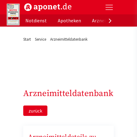
aponet.de - Das offizielle Gesundheitsportal der de
Notdienst
Apotheken
Arzneimitteldatenb
Start
Service
Arzneimitteldatenbank
Arzneimitteldatenbank
zurück