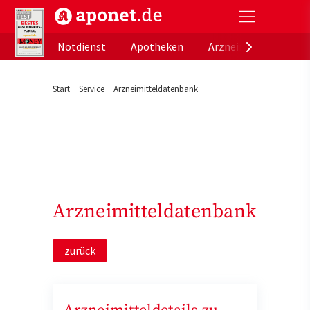
aponet.de - Das offizielle Gesundheitsportal der de
Notdienst
Apotheken
Arzneimitteldatenb
Start
Service
Arzneimitteldatenbank
Arzneimitteldatenbank
zurück