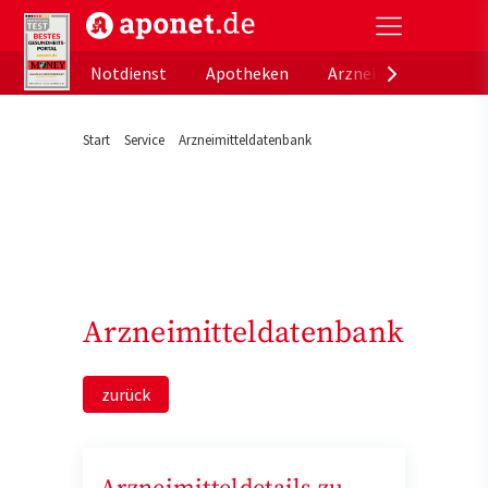
aponet.de - Das offizielle Gesundheitsportal der de
Notdienst
Apotheken
Arzneimitteldatenb
Start
Service
Arzneimitteldatenbank
Arzneimitteldatenbank
zurück