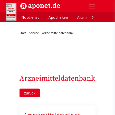
aponet.de - Das offizielle Gesundheitsportal der de
Notdienst
Apotheken
Arzneimitteldatenb
Start
Service
Arzneimitteldatenbank
Arzneimitteldatenbank
zurück