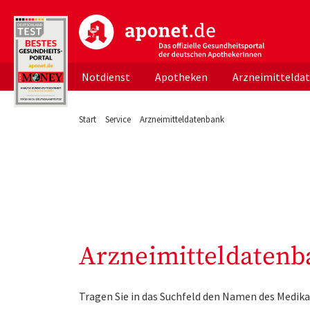
aponet.de - Das offizielle Gesundheitsportal d
Notdienst
Apotheken
Arzneimittelda
Start
Service
Arzneimitteldatenbank
Arzneimitteldatenb
Tragen Sie in das Suchfeld den Namen des Medika