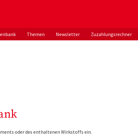
er deutschen ApothekerInnen
tenbank
Themen
Newsletter
Zuzahlungsrechner
ank
ments oder des enthaltenen Wirkstoffs ein.