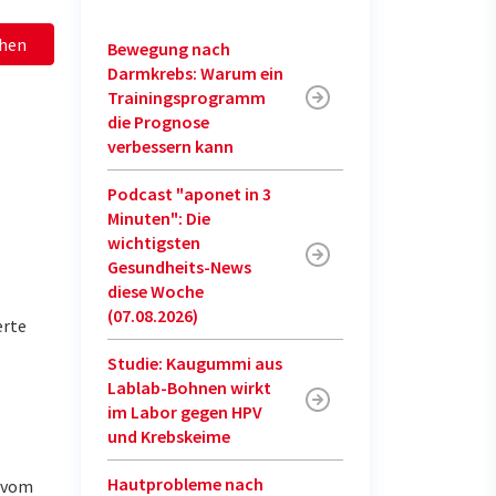
hen
Bewegung nach
Darmkrebs: Warum ein
Trainingsprogramm
die Prognose
verbessern kann
Podcast "aponet in 3
Minuten": Die
wichtigsten
Gesundheits-News
diese Woche
(07.08.2026)
erte
Studie: Kaugummi aus
Lablab-Bohnen wirkt
im Labor gegen HPV
und Krebskeime
Hautprobleme nach
u vom