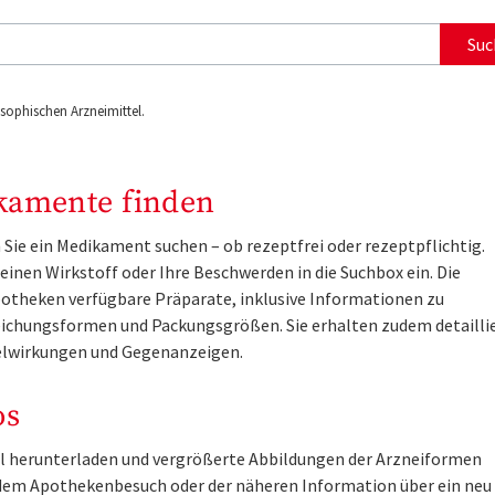
Suc
ophischen Arzneimittel.
kamente finden
Sie ein Medikament suchen – ob rezeptfrei oder rezeptpflichtig.
inen Wirkstoff oder Ihre Beschwerden in die Suchbox ein. Die
otheken verfügbare Präparate, inklusive Informationen zu
ichungsformen und Packungsgrößen. Sie erhalten zudem detailli
lwirkungen und Gegenanzeigen.
os
tel herunterladen und vergrößerte Abbildungen der Arzneiformen
r dem Apothekenbesuch oder der näheren Information über ein ne