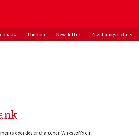
er deutschen ApothekerInnen
tenbank
Themen
Newsletter
Zuzahlungsrechner
ank
ments oder des enthaltenen Wirkstoffs ein.