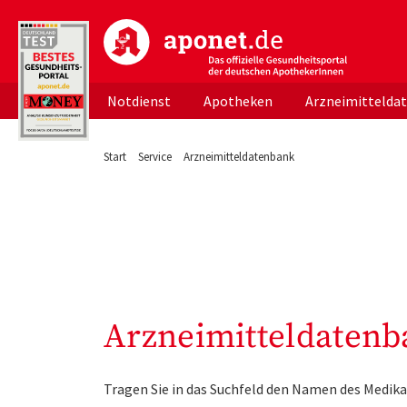
aponet.de - Das offizielle Gesundheitsportal d
Notdienst
Apotheken
Arzneimittelda
Start
Service
Arzneimitteldatenbank
Arzneimitteldatenb
Tragen Sie in das Suchfeld den Namen des Medika