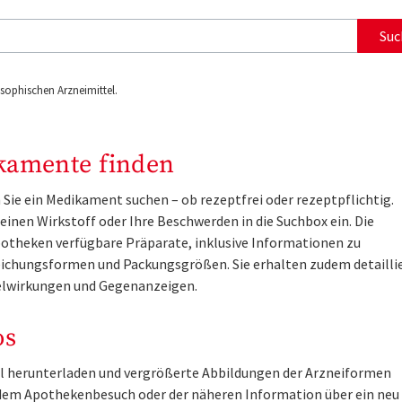
Suc
ophischen Arzneimittel.
kamente finden
Sie ein Medikament suchen – ob rezeptfrei oder rezeptpflichtig.
inen Wirkstoff oder Ihre Beschwerden in die Suchbox ein. Die
otheken verfügbare Präparate, inklusive Informationen zu
ichungsformen und Packungsgrößen. Sie erhalten zudem detailli
lwirkungen und Gegenanzeigen.
os
tel herunterladen und vergrößerte Abbildungen der Arzneiformen
r dem Apothekenbesuch oder der näheren Information über ein ne