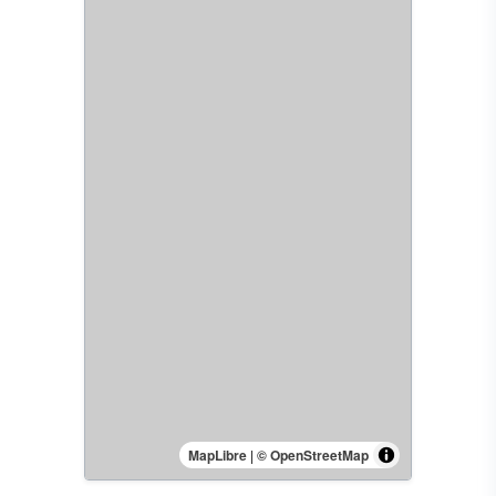
MapLibre
|
© OpenStreetMap