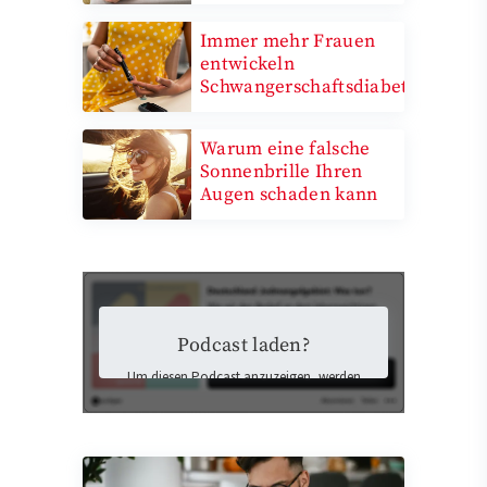
Immer mehr Frauen
entwickeln
Schwangerschaftsdiabetes
Warum eine falsche
Sonnenbrille Ihren
Augen schaden kann
Podcast laden?
Um diesen Podcast anzuzeigen, werden
Inhalte von Podigee geladen. Dabei
könnten personenbezogene Daten an
Podigee übermittelt und Cookies auf Ihrem
Gerät gespeichert werden.
Ich stimme der Datenübermittlung zu