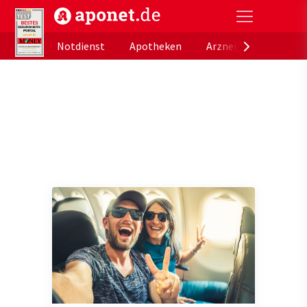
aponet.de - Das offizielle Gesundheitsportal der de
Notdienst
Apotheken
Arzneimitteldatenb