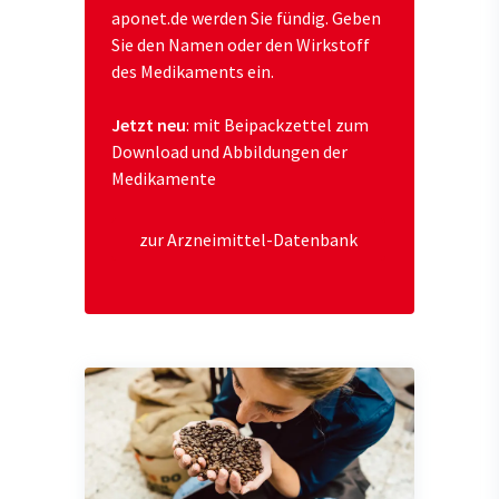
aponet.de werden Sie fündig. Geben
Sie den Namen oder den Wirkstoff
des Medikaments ein.
Jetzt neu
: mit Beipackzettel zum
Download und Abbildungen der
Medikamente
zur Arzneimittel-Datenbank