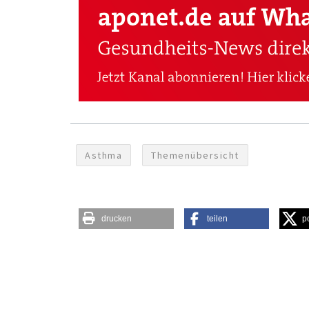
Asthma
Themenübersicht
drucken
teilen
p