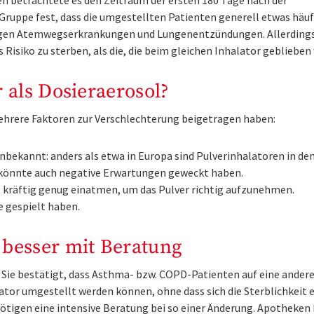
n betrachtete es den Zeitraum der ersten 180 Tage nach der
 Gruppe fest, dass die umgestellten Patienten generell etwas häuf
egen Atemwegserkrankungen und Lungenentzündungen. Allerding
Risiko zu sterben, als die, die beim gleichen Inhalator geblieben
 als Dosieraerosol?
ehrere Faktoren zur Verschlechterung beigetragen haben:
unbekannt: anders als etwa in
Europa
sind Pulverinhalatoren in de
t könnte auch negative Erwartungen geweckt haben.
 kräftig genug einatmen, um das Pulver richtig aufzunehmen.
e gespielt haben.
 besser mit Beratung
t: Sie bestätigt, dass Asthma- bzw. COPD-Patienten auf eine ander
tor umgestellt werden können, ohne dass sich die Sterblichkeit 
nötigen eine intensive Beratung bei so einer Änderung. Apotheken