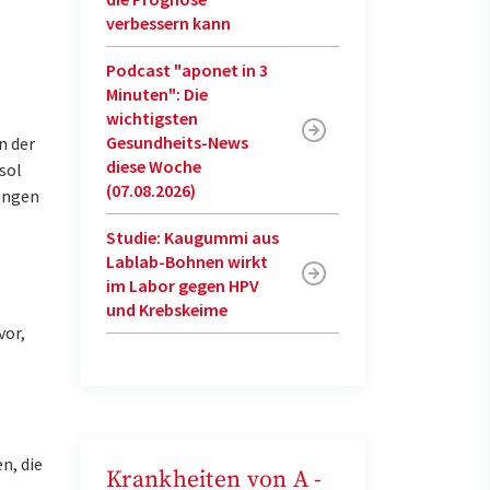
verbessern kann
Podcast "aponet in 3
Minuten": Die
wichtigsten
Gesundheits-News
n der
diese Woche
sol
(07.08.2026)
ungen
Studie: Kaugummi aus
Lablab-Bohnen wirkt
im Labor gegen HPV
und Krebskeime
vor,
n, die
Krankheiten von A -