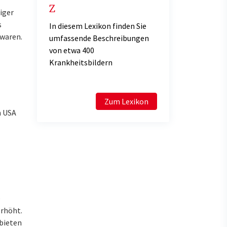
Z
iger
s
In diesem Lexikon finden Sie
 waren.
umfassende Beschreibungen
von etwa 400
Krankheitsbildern
Zum Lexikon
n
USA
e
erhöht.
 bieten