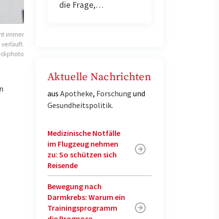
die Frage,…
cht immer
 verläuft.
ockphoto
Aktuelle Nachrichten
n
aus
Apotheke
,
Forschung
und
Gesundheitspolitik
.
Medizinische Notfälle
im Flugzeug nehmen
zu: So schützen sich
Reisende
Bewegung nach
Darmkrebs: Warum ein
Trainingsprogramm
die Prognose