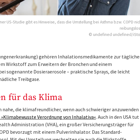
iner US-Studie gibt es Hinweise, dass die Umstellung bei Asthma bzw. COPD ni
reibungslos
© undefined undefined/iSt
ungenerkrankung) gehören Inhalationsmedikamente zur tägliche
nem Wirkstoff zum Erweitern der Bronchen und einem
i sogenannte Dosieraerosole – praktische Sprays, die leicht
hädliche Treibgase.
n für das Klima
n nahe, die klimafreundlicher, wenn auch schwieriger anzuwenden
ie »Klimabewusste Verordnung von Inhalativa«
. Auch in den USA tut
Health Administration (VHA), ein großer Versicherungsträger für
OPD bevorzugt mit einem Pulverinhalator. Das Standard-
ol. Mit der Umstellung wechselten sie auch die Wirkstoffe.