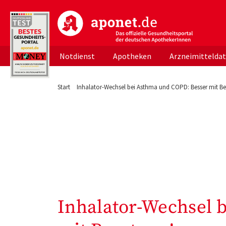
aponet.de - Das offizielle Gesundheitsportal d
Notdienst
Apotheken
Arzneimittelda
Start
Inhalator-Wechsel bei Asthma und COPD: Besser mit Be
Inhalator-Wechsel 