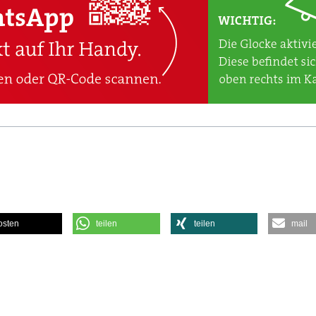
osten
teilen
teilen
mail