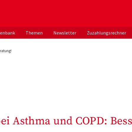
er deutschen ApothekerInnen
tenbank
Themen
Newsletter
Zuzahlungsrechner
ratung!
bei Asthma und COPD: Bes