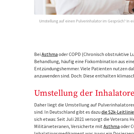
Umstellung auf einen Pulverinhalator im Gespräch? In e
Bei
Asthma
oder COPD (Chronisch obstruktive L
Behandlung, häufig eine Fixkombination aus ei
Entzündungshemmer. Viele Patienten nutzen dabe
anzuwenden sind. Doch: Diese enthalten klimasc
Umstellung der Inhalatore
Daher liegt die Umstellung auf Pulverinhalatore
sind. In Deutschland gibt es dazu
die S2k-Leitlin
sich etwas: Seit Juli 2021 versorgt die Veterans 
Militärveteranen, Versicherte mit
Asthma
oder C
Inhalationsmedikament war zuvor ein Dosieraeros