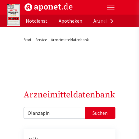
aponet.de - Das offizielle Gesundheitsportal der de
Notdienst
Apotheken
Arzneimitteldatenb
Start
Service
Arzneimitteldatenbank
Arzneimitteldatenbank
Suchen