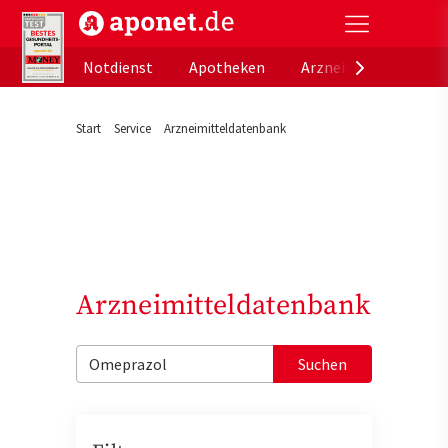
aponet.de - Das offizielle Gesundheitsportal der de
Notdienst
Apotheken
Arzneimitteldatenb
Start
Service
Arzneimitteldatenbank
Arzneimitteldatenbank
Suchen