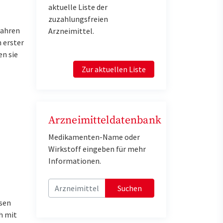
aktuelle Liste der
zuzahlungsfreien
wahren
Arzneimittel.
 erster
en sie
Zur aktuellen Liste
Arzneimitteldatenbank
Medikamenten-Name oder
Wirkstoff eingeben für mehr
Informationen.
Suchen
ösen
h mit