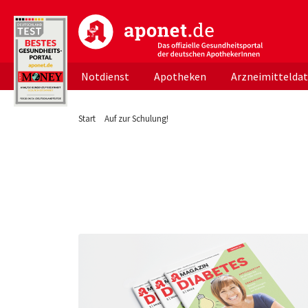
aponet.de - Das offizielle Gesundheitsportal d
Notdienst
Apotheken
Arzneimittelda
Start
Auf zur Schulung!