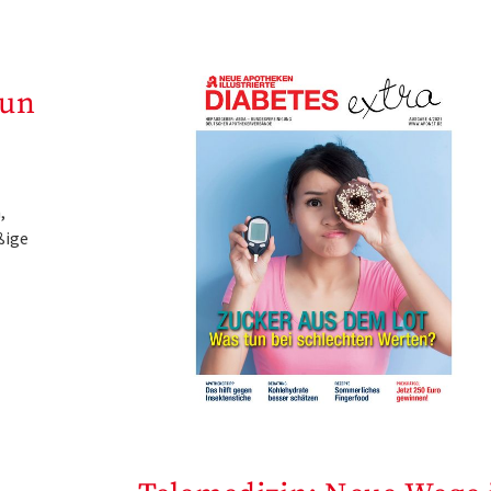
tun
,
ßige