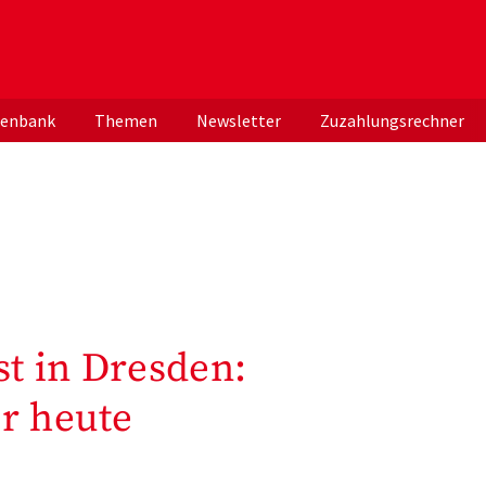
er deutschen ApothekerInnen
tenbank
Themen
Newsletter
Zuzahlungsrechner
t in Dresden:
r heute