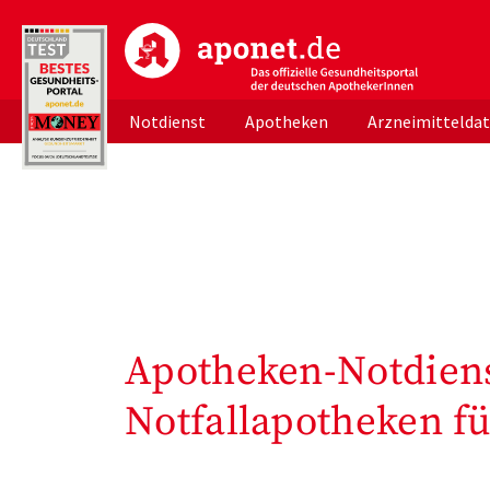
aponet.de - Das offizielle Gesundheitsportal d
Notdienst
Apotheken
Arzneimittelda
Apotheken-Notdiens
Notfallapotheken fü