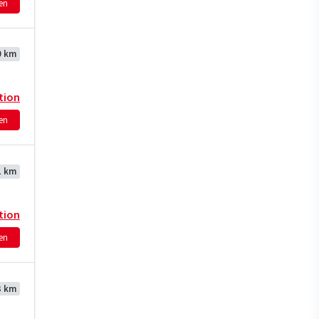
hen
0 km
tion
hen
1 km
tion
hen
3 km