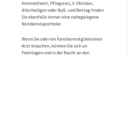
Himmelfahrt, Pfingsten, 3. Oktober,
Allerheiligen oder Buß- und Bettag finden
Sie ebenfalls immer eine nahegelegene
Notdienstapotheke.
Wenn Sie oder ein Familienmitglied einen
Arzt brauchen, können Sie sich an
Feiertagen und in der Nacht an den
ärztlichen Bereitschaftsdienst unter der
Rufnummer 116117 wenden. Für Notfälle
ist die Rufnummer 112 zuständig.
Andere Regeln für die
Abgabe
Im Notdienst haben Apothekerinnen und