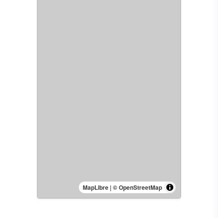
MapLibre
|
© OpenStreetMap