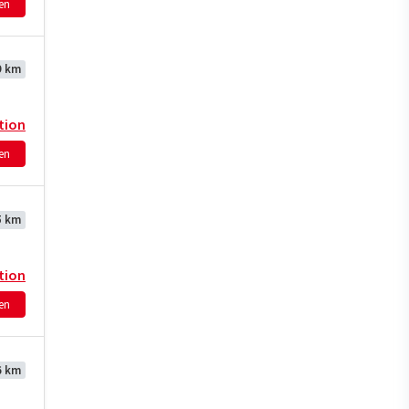
hen
9 km
tion
hen
5 km
tion
hen
6 km