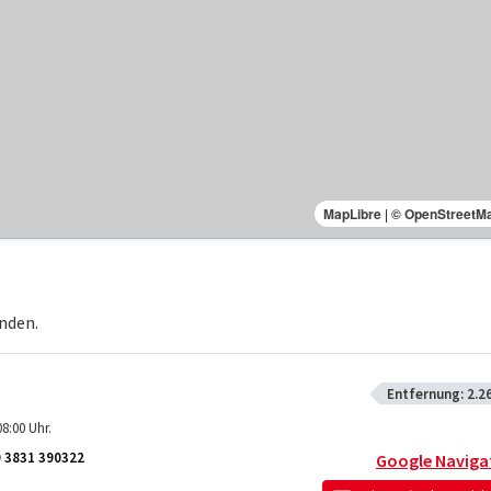
MapLibre
|
© OpenStreetM
nden.
Entfernung:
2.2
8:00 Uhr.
 3831 390322
Google Naviga