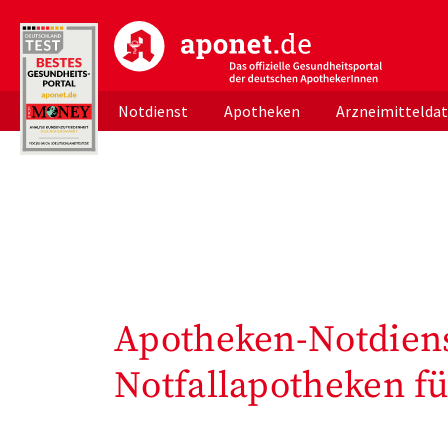
aponet.de - Das offizielle Gesundheitsportal d
Notdienst
Apotheken
Arzneimittelda
Apotheken-Notdiens
Notfallapotheken fü