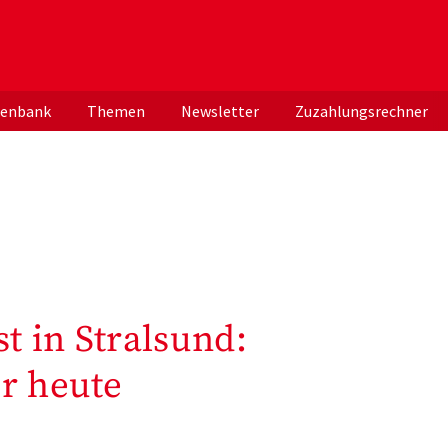
er deutschen ApothekerInnen
tenbank
Themen
Newsletter
Zuzahlungsrechner
t in Stralsund:
r heute