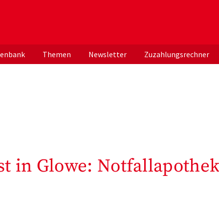
er deutschen ApothekerInnen
tenbank
Themen
Newsletter
Zuzahlungsrechner
t in Glowe: Notfallapothe