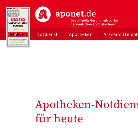
aponet.de - Das offizielle Gesundheitsportal d
Notdienst
Apotheken
Arzneimittelda
Apotheken-Notdiens
für heute