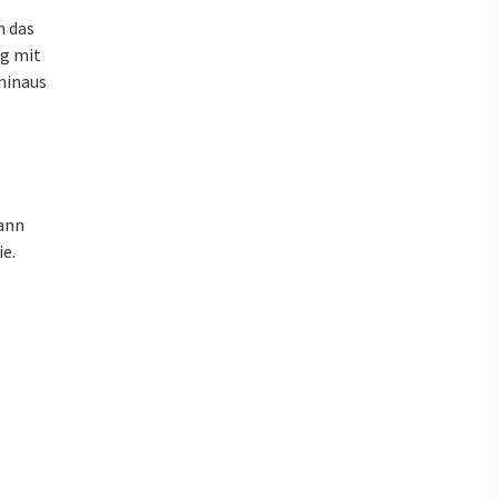
n das
ng mit
hinaus
kann
ie.