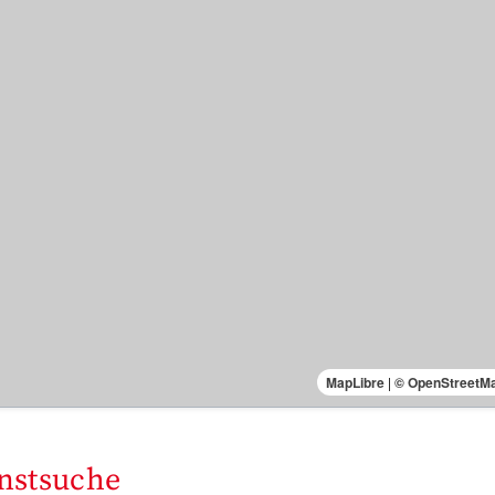
MapLibre
|
© OpenStreetM
enstsuche