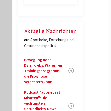
Aktuelle Nachrichten
aus
Apotheke
,
Forschung
und
Gesundheitspolitik
.
Bewegung nach
Darmkrebs: Warum ein
Trainingsprogramm
die Prognose
verbessern kann
Podcast "aponet in 3
Minuten": Die
wichtigsten
Gesundheits-News