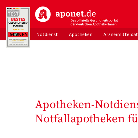
aponet.de - Das offizielle Gesundheitsportal d
Notdienst
Apotheken
Arzneimittelda
Apotheken-Notdiens
Notfallapotheken fü