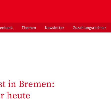
er deutschen ApothekerInnen
tenbank
Themen
Newsletter
Zuzahlungsrechner
t in Bremen:
r heute