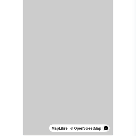
MapLibre
|
© OpenStreetMap