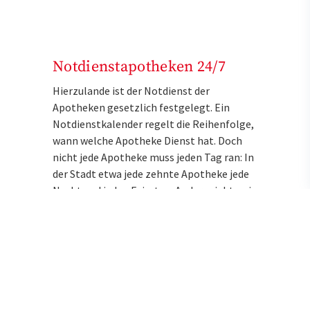
Notdienstapotheken 24/7
Hierzulande ist der Notdienst der
Apotheken gesetzlich festgelegt. Ein
Notdienstkalender regelt die Reihenfolge,
wann welche Apotheke Dienst hat. Doch
nicht jede Apotheke muss jeden Tag ran: In
der Stadt etwa jede zehnte Apotheke jede
Nacht und jeden Feiertag. Anders sieht es in
Gebieten mit wenigen Apotheken aus. Hier
gibt es Apotheken mit ständiger oder
zumindest häufigerer Dienstbereitschaft.
Gerade im ländlichen Raum haben viele
Ärzte und Apotheken Mittwoch
nachmittags geschlossen. Natürlich gibt