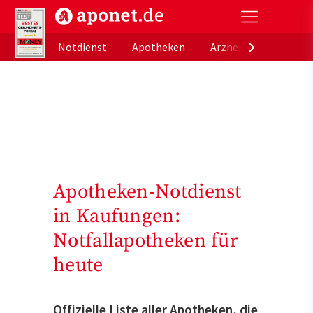
aponet.de - Das offizielle Gesundheitsportal der de
Notdienst
Apotheken
Arzneimitteldatenb
Apotheken-Notdienst
in Kaufungen:
Notfallapotheken für
heute
Offizielle Liste aller Apotheken, die