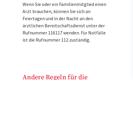
Wenn Sie oder ein Familienmitglied einen
Arzt brauchen, können Sie sich an
Feiertagen und in der Nacht an den
ärztlichen Bereitschaftsdienst unter der
Rufnummer 116117 wenden. Für Notfälle
ist die Rufnummer 112 zuständig.
Andere Regeln für die
Abgabe
Im Notdienst haben Apothekerinnen und
Apotheker nur Zugriff auf ihr Lager und
können nicht wie tagsüber oder
wochentags fehlende Medikamente beim
Großhandel nachbestellen. Deshalb gelten
etwas andere Regeln, wenn ein