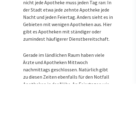
nicht jede Apotheke muss jeden Tag ran: In
der Stadt etwa jede zehnte Apotheke jede
Nacht und jeden Feiertag. Anders sieht es in
Gebieten mit wenigen Apotheken aus. Hier
gibt es Apotheken mit ständiger oder
zumindest häufigerer Dienstbereitschaft.
Gerade im ländlichen Raum haben viele
Ärzte und Apotheken Mittwoch
nachmittags geschlossen. Natürlich gibt
zu diesen Zeiten ebenfalls für den Notfall
Apotheken in der Nähe. An Feiertagen wie
Weihnachten, 1. Januar, Dreikönigstag,
Karfreitag, Ostern, Fronleichnam,
Himmelfahrt, Pfingsten, 3. Oktober,
Allerheiligen oder Buß- und Bettag finden
Sie ebenfalls immer eine nahegelegene
Notdienstapotheke.