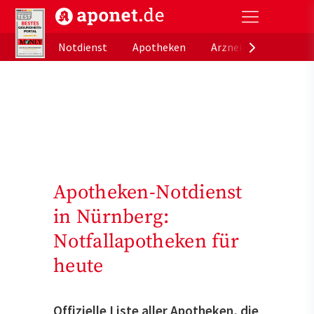
aponet.de - Das offizielle Gesundheitsportal der de
Notdienst
Apotheken
Arzneimitteldatenb
Apotheken-Notdienst
in Nürnberg:
Notfallapotheken für
heute
Offizielle Liste aller Apotheken, die