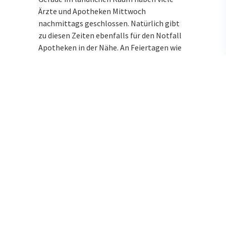
Ärzte und Apotheken Mittwoch
nachmittags geschlossen. Natürlich gibt
zu diesen Zeiten ebenfalls für den Notfall
Apotheken in der Nähe. An Feiertagen wie
Weihnachten, 1. Januar, Dreikönigstag,
Karfreitag, Ostern, Fronleichnam,
Himmelfahrt, Pfingsten, 3. Oktober,
Allerheiligen oder Buß- und Bettag finden
Sie ebenfalls immer eine nahegelegene
Notdienstapotheke.
Wenn Sie oder ein Familienmitglied einen
Arzt brauchen, können Sie sich an
Feiertagen und in der Nacht an den
ärztlichen Bereitschaftsdienst unter der
Rufnummer 116117 wenden. Für Notfälle
ist die Rufnummer 112 zuständig.