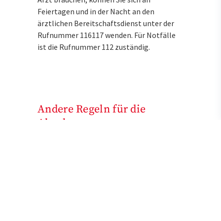
Feiertagen und in der Nacht an den
ärztlichen Bereitschaftsdienst unter der
Rufnummer 116117 wenden. Für Notfälle
ist die Rufnummer 112 zuständig.
Andere Regeln für die
Abgabe
Im Notdienst haben Apothekerinnen und
Apotheker nur Zugriff auf ihr Lager und
können nicht wie tagsüber oder
wochentags fehlende Medikamente beim
Großhandel nachbestellen. Deshalb gelten
etwas andere Regeln, wenn ein
verordnetes Arzneimittel nicht vorrätig