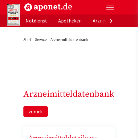
aponet.de - Das offizielle Gesundheitsportal der de
Notdienst
Apotheken
Arzneimitteldatenb
Start
Service
Arzneimitteldatenbank
Arzneimitteldatenbank
zurück