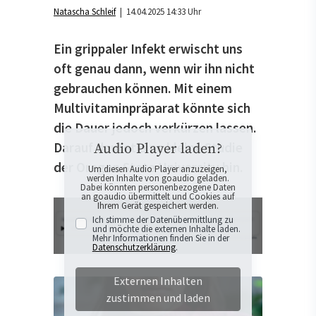
Natascha Schleif
| 14.04.2025 14:33 Uhr
Ein grippaler Infekt erwischt uns
oft genau dann, wenn wir ihn nicht
gebrauchen können. Mit einem
Multivitaminpräparat könnte sich
die Dauer jedoch verkürzen lassen.
Darauf deutet eine kleine Studie
Audio Player laden?
der Oregon State University hin.
Um diesen Audio Player anzuzeigen,
werden Inhalte von goaudio geladen.
Dabei könnten personenbezogene Daten
an goaudio übermittelt und Cookies auf
Ihrem Gerät gespeichert werden.
Ich stimme der Datenübermittlung zu
und möchte die externen Inhalte laden.
Mehr Informationen finden Sie in der
Datenschutzerklärung
.
Externen Inhalten
zustimmen und laden