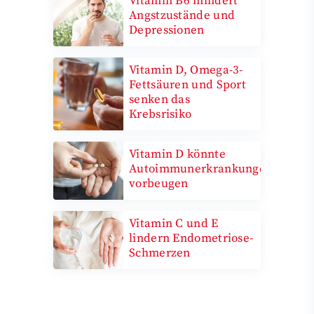
Vitamin B6 mindert
Angstzustände und
Depressionen
Vitamin D, Omega-3-
Fettsäuren und Sport
senken das
Krebsrisiko
Vitamin D könnte
Autoimmunerkrankungen
vorbeugen
Vitamin C und E
lindern Endometriose-
Schmerzen