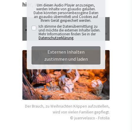
hier, welche das sind.
Um diesen Audio Player anzuzeigen,
werden Inhalte von goaudio geladen.
Dabei könnten personenbezogene Daten
an goaudio übermittelt und Cookies auf
Ihrem Gerät gespeichert werden.
Ich stimme der Datenübermittlung zu
und möchte die externen Inhalte laden.
Mehr Informationen finden Sie in der
Datenschutzerklärung
.
Externen Inhalten
zustimmen und laden
Der Brauch, zu Weihnachten Krippen aufzustellen,
wird von vielen Familien gepflegt.
© juanrvelasco - Fotolia