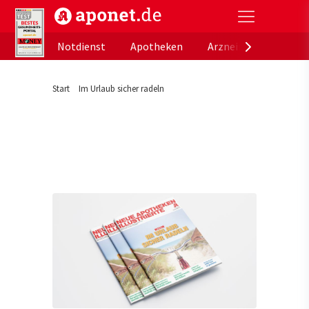
aponet.de - Das offizielle Gesundheitsportal der de
Notdienst
Apotheken
Arzneimitteldatenb
Start
Im Urlaub sicher radeln