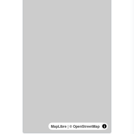
MapLibre
|
© OpenStreetMap