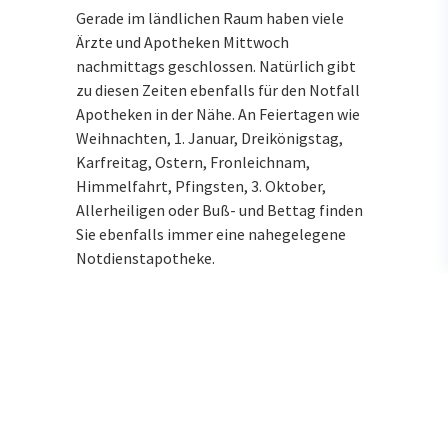
Gerade im ländlichen Raum haben viele
Ärzte und Apotheken Mittwoch
nachmittags geschlossen. Natürlich gibt
zu diesen Zeiten ebenfalls für den Notfall
Apotheken in der Nähe. An Feiertagen wie
Weihnachten, 1. Januar, Dreikönigstag,
Karfreitag, Ostern, Fronleichnam,
Himmelfahrt, Pfingsten, 3. Oktober,
Allerheiligen oder Buß- und Bettag finden
Sie ebenfalls immer eine nahegelegene
Notdienstapotheke.
Wenn Sie oder ein Familienmitglied einen
Arzt brauchen, können Sie sich an
Feiertagen und in der Nacht an den
ärztlichen Bereitschaftsdienst unter der
Rufnummer 116117 wenden. Für Notfälle
ist die Rufnummer 112 zuständig.