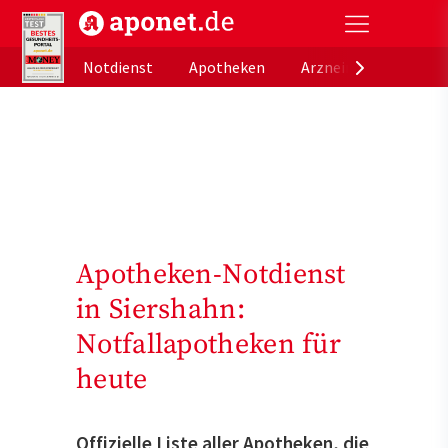
aponet.de - Das offizielle Gesundheitsportal der de
Notdienst
Apotheken
Arzneimitteldatenb
Apotheken-Notdienst
in Siershahn:
Notfallapotheken für
heute
Offizielle Liste aller Apotheken, die