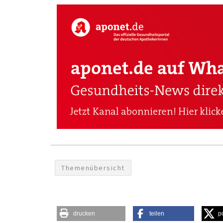
Themenübersicht
drucken
teilen
p