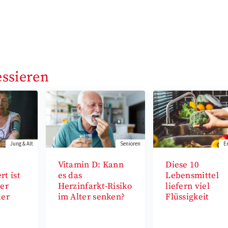
essieren
Jung & Alt
Senioren
E
Vitamin D: Kann
Diese 10
t ist
es das
Lebensmittel
Der
Herzinfarkt-Risiko
liefern viel
der
im Alter senken?
Flüssigkeit