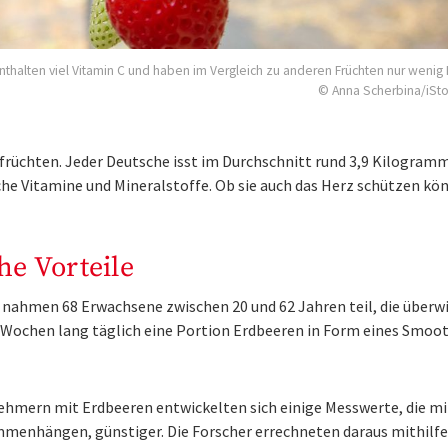
nthalten viel Vitamin C und haben im Vergleich zu anderen Früchten nur wenig 
© Anna Scherbina/iSt
üchten. Jeder Deutsche isst im Durchschnitt rund 3,9 Kilogram
che Vitamine und Mineralstoffe. Ob sie auch das Herz schützen kö
he Vorteile
gy nahmen 68 Erwachsene zwischen 20 und 62 Jahren teil, die über
 Wochen lang täglich eine Portion Erdbeeren in Form eines Smoot
nehmern mit Erdbeeren entwickelten sich einige Messwerte, die mi
menhängen, günstiger. Die Forscher errechneten daraus mithilfe