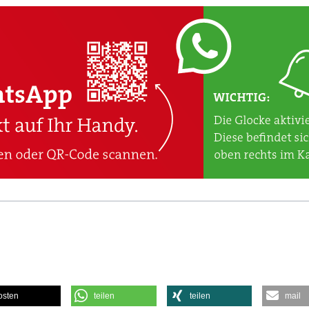
osten
teilen
teilen
mail