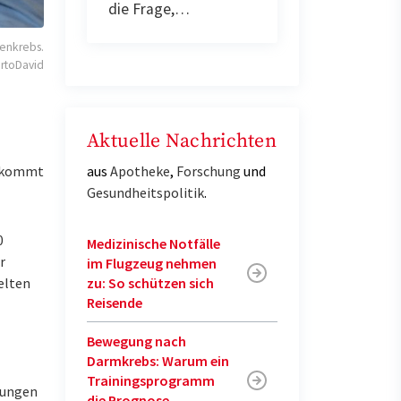
die Frage,…
genkrebs.
rtoDavid
Aktuelle Nachrichten
aus
Apotheke
,
Forschung
und
s kommt
Gesundheitspolitik
.
0
Medizinische Notfälle
r
im Flugzeug nehmen
zu: So schützen sich
elten
Reisende
Bewegung nach
Darmkrebs: Warum ein
Trainingsprogramm
rkungen
die Prognose