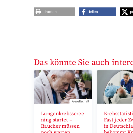
drucken
teilen
p
Das könnte Sie auch inter
Gesellschaft
Lungenkrebsscree
Krebsstatist
ning startet –
Fast jeder Z
Raucher müssen
in Deutschl
noch warten
bekommt Kr