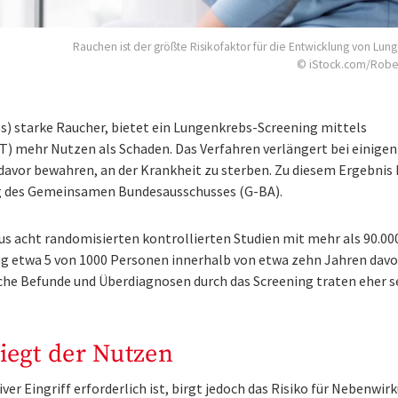
Rauchen ist der größte Risikofaktor für die Entwicklung von Lun
© iStock.com/Robe
s) starke Raucher, bietet ein Lungenkrebs-Screening mittels
 mehr Nutzen als Schaden. Das Verfahren verlängert bei einigen
 davor bewahren, an der Krankheit zu sterben. Zu diesem Ergebni
ag des Gemeinsamen Bundesausschusses (G-BA).
aus acht randomisierten kontrollierten Studien mit mehr als 90.00
ning etwa 5 von 1000 Personen innerhalb von etwa zehn Jahren davo
che Befunde und Überdiagnosen durch das Screening traten eher s
iegt der Nutzen
ver Eingriff erforderlich ist, birgt jedoch das Risiko für Nebenwi