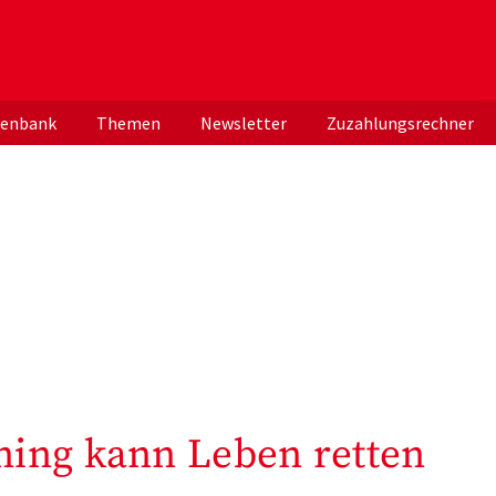
er deutschen ApothekerInnen
tenbank
Themen
Newsletter
Zuzahlungsrechner
ing kann Leben retten