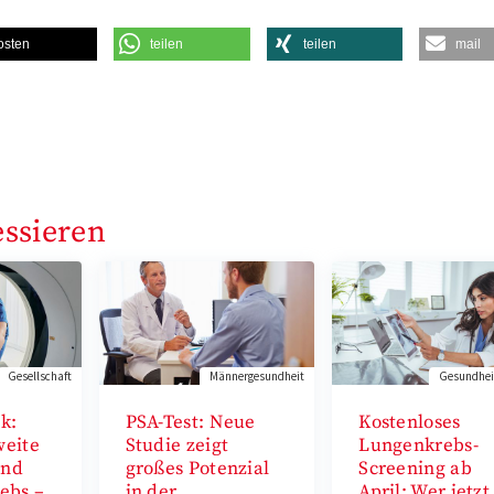
osten
teilen
teilen
mail
essieren
Gesellschaft
Männergesundheit
Gesundheit
ik:
PSA-Test: Neue
Kostenloses
weite
Studie zeigt
Lungenkrebs-
and
großes Potenzial
Screening ab
ebs –
in der
April: Wer jetzt