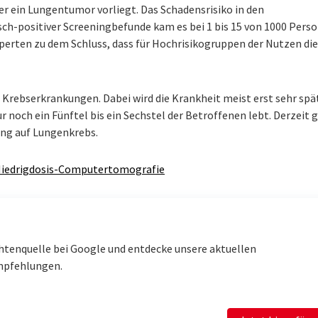
r ein Lungentumor vorliegt. Das Schadensrisiko in den
sch-positiver Screeningbefunde kam es bei 1 bis 15 von 1000 Pers
erten zu dem Schluss, dass für Hochrisikogruppen der Nutzen di
Krebserkrankungen. Dabei wird die Krankheit meist erst sehr spä
 noch ein Fünftel bis ein Sechstel der Betroffenen lebt. Derzeit g
ing auf Lungenkrebs.
 Niedrigdosis-Computertomografie
htenquelle bei Google und entdecke unsere aktuellen
mpfehlungen.