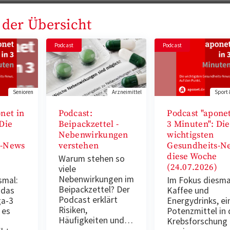
 der Übersicht
Podcast
Podcast
Senioren
Arzneimittel
Sport 
net in
Podcast:
Podcast "aponet
Die
Beipackzettel -
3 Minuten": Die
Nebenwirkungen
wichtigsten
s-News
verstehen
Gesundheits-N
diese Woche
Warum stehen so
(24.07.2026)
viele
Nebenwirkungen im
smal:
Im Fokus diesma
Beipackzettel? Der
 das
Kaffee und
Podcast erklärt
a-3
Energydrinks, ei
Risiken,
 es
Potenzmittel in 
Häufigkeiten und…
Krebsforschung