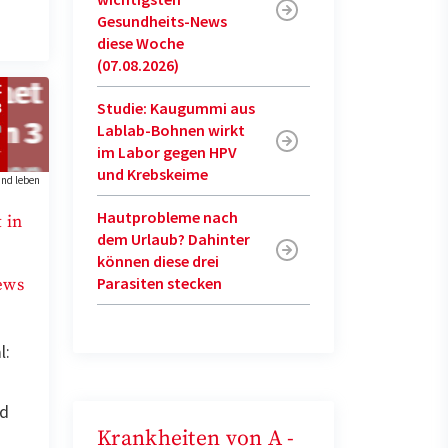
Gesundheits-News
diese Woche
(07.08.2026)
Studie: Kaugummi aus
Lablab-Bohnen wirkt
im Labor gegen HPV
und Krebskeime
nd leben
Hautprobleme nach
 in
dem Urlaub? Dahinter
können diese drei
Parasiten stecken
ews
l:
nd
Krankheiten von A -