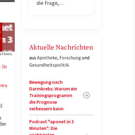
die Frage,…
Aktuelle Nachrichten
& Fitness
aus
Apotheke
,
Forschung
und
Gesundheitspolitik
.
 in
Bewegung nach
ews
Darmkrebs: Warum ein
Trainingsprogramm
die Prognose
l:
verbessern kann
n
Podcast "aponet in 3
der
Minuten": Die
wichtigsten