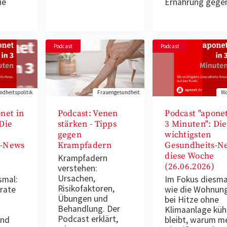
ie
Ernährung geg
Podcast
Podcast
dheitspolitik
Frauengesundheit
Wo
net in
Podcast: Venen
Podcast "aponet
Die
stärken - Tipps
3 Minuten": Die
gegen
wichtigsten
s-News
Krampfadern
Gesundheits-N
diese Woche
Krampfadern
(26.06.2026)
verstehen:
Ursachen,
smal:
Im Fokus diesma
Risikofaktoren,
rate
wie die Wohnun
Übungen und
bei Hitze ohne
Behandlung. Der
Klimaanlage küh
Podcast erklärt,
und
bleibt, warum m