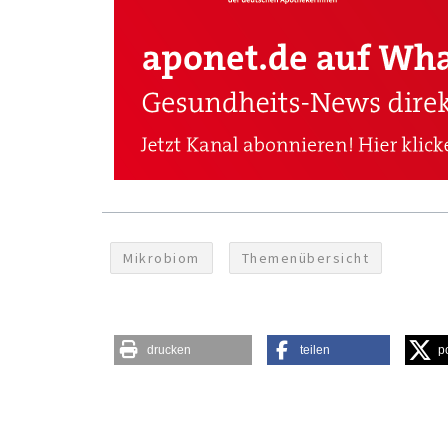
Mikrobiom
Themenübersicht
drucken
teilen
p