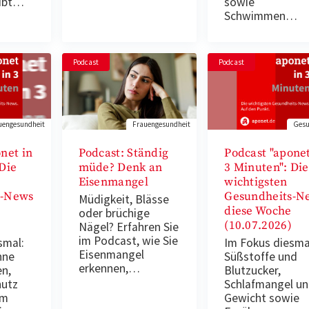
gibt…
sowie
Schwimmen…
Podcast
Podcast
uengesundheit
Frauengesundheit
Gesu
net in
Podcast: Ständig
Podcast "aponet
Die
müde? Denk an
3 Minuten": Die
Eisenmangel
wichtigsten
s-News
Gesundheits-N
Müdigkeit, Blässe
diese Woche
oder brüchige
(10.07.2026)
Nägel? Erfahren Sie
im Podcast, wie Sie
smal:
Im Fokus diesma
Eisenmangel
hne
Süßstoffe und
erkennen,…
en,
Blutzucker,
hutz
Schlafmangel u
im
Gewicht sowie