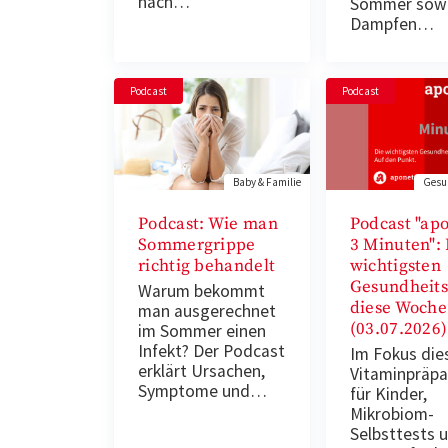
nach…
Sommer sow
Dampfen…
Podcast
Podcast
Baby & Familie
Gesun
Podcast: Wie man
Podcast "apo
Sommergrippe
3 Minuten": 
richtig behandelt
wichtigsten
Gesundheit
Warum bekommt
diese Woche
man ausgerechnet
(03.07.2026)
im Sommer einen
Infekt? Der Podcast
Im Fokus die
erklärt Ursachen,
Vitaminpräpa
Symptome und…
für Kinder,
Mikrobiom-
Selbsttests 