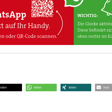
osten
teilen
teilen
mail