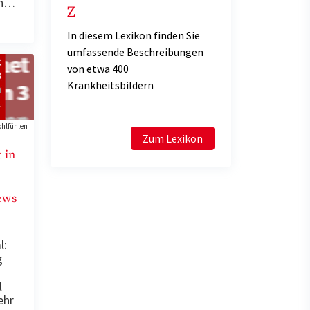
en…
Z
In diesem Lexikon finden Sie
umfassende Beschreibungen
von etwa 400
Krankheitsbildern
hlfühlen
Zum Lexikon
 in
ews
l:
g
l
ehr