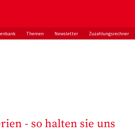
er deutschen ApothekerInnen
tenbank
Themen
Newsletter
Zuzahlungsrechner
ien - so halten sie uns