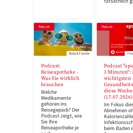
tatsächlich 
Podcast
Podcast
Baby & Familie
Fra
Podcast:
Podcast "apo
Reiseapotheke -
3 Minuten": 
Was Sie wirklich
wichtigsten
brauchen
Gesundheit
diese Woche
Welche
(17.07.2026)
Medikamente
gehören ins
Im Fokus die
Reisegepäck? Der
Abnehmen o
Podcast zeigt, wie
Kalorienzähl
Sie Ihre
Infektionssc
Reiseapotheke je
beim Baden 