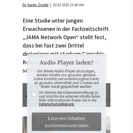
Dr. Karen Zoufal
| 03.02.2025 15:36 Uhr
Eine Studie unter jungen
Erwachsenen in der Fachzeitschrift
„JAMA Network Open“ stellt fest,
dass bei fast zwei Drittel
derjenigen mit starkem Cannabis-
Konsum das Arbeitsgedächtnis
Audio Player laden?
schlechter funktioniert.
Um diesen Audio Player anzuzeigen,
werden Inhalte von goaudio geladen.
Dabei könnten personenbezogene Daten
an goaudio übermittelt und Cookies auf
Ihrem Gerät gespeichert werden.
Ich stimme der Datenübermittlung zu
und möchte die externen Inhalte laden.
Mehr Informationen finden Sie in der
Datenschutzerklärung
.
Externen Inhalten
zustimmen und laden