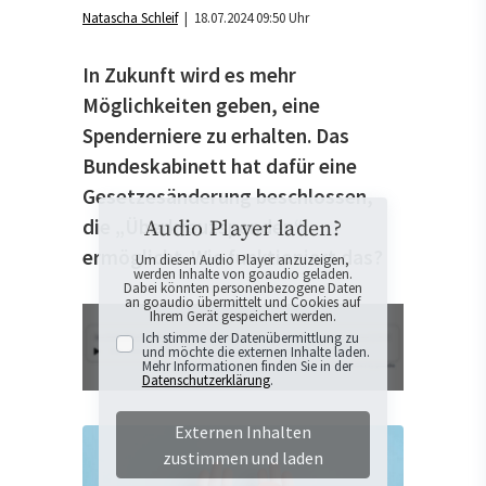
Natascha Schleif
| 18.07.2024 09:50 Uhr
In Zukunft wird es mehr
Möglichkeiten geben, eine
Spenderniere zu erhalten. Das
Bundeskabinett hat dafür eine
Gesetzesänderung beschlossen,
die „Überkreuzspenden“
Audio Player laden?
ermöglicht. Wie funktioniert das?
Um diesen Audio Player anzuzeigen,
werden Inhalte von goaudio geladen.
Dabei könnten personenbezogene Daten
an goaudio übermittelt und Cookies auf
Ihrem Gerät gespeichert werden.
Ich stimme der Datenübermittlung zu
und möchte die externen Inhalte laden.
Mehr Informationen finden Sie in der
Datenschutzerklärung
.
Externen Inhalten
zustimmen und laden