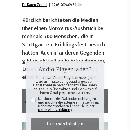
Dr. Karen Zoufal
| 02.05.2024 09:50 Uhr
Kürzlich berichteten die Medien
über einen Norovirus-Ausbruch bei
mehr als 700 Menschen, die in
Stuttgart ein Frühlingsfest besucht
hatten. Auch in anderen Gegenden
gibt es aktuell viele Erkrankungen.
Lesen Sie hier, wie man sich vor
Audio Player laden?
einer Ansteckung schützen kann.
Um diesen Audio Player anzuzeigen,
werden Inhalte von goaudio geladen.
Dabei könnten personenbezogene Daten
an goaudio übermittelt und Cookies auf
Ihrem Gerät gespeichert werden.
Ich stimme der Datenübermittlung zu
und möchte die externen Inhalte laden.
Mehr Informationen finden Sie in der
Datenschutzerklärung
.
Externen Inhalten