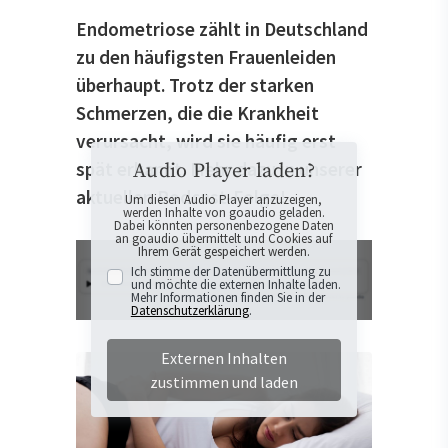
Endometriose zählt in Deutschland
zu den häufigsten Frauenleiden
überhaupt. Trotz der starken
Schmerzen, die die Krankheit
verursacht, wird sie häufig erst
spät erkannt. Mehr dazu in unserer
Audio Player laden?
aktuellen Podcast-Folge!
Um diesen Audio Player anzuzeigen,
werden Inhalte von goaudio geladen.
Dabei könnten personenbezogene Daten
an goaudio übermittelt und Cookies auf
Ihrem Gerät gespeichert werden.
Ich stimme der Datenübermittlung zu
und möchte die externen Inhalte laden.
Mehr Informationen finden Sie in der
Datenschutzerklärung
.
Externen Inhalten
zustimmen und laden