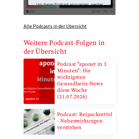
Um diesen Podcast anzuzeigen, werden
Inhalte von Podigee geladen. Dabei
könnten personenbezogene Daten an
Podigee übermittelt und Cookies auf Ihrem
Alle Podcasts in der Übersicht
Gerät gespeichert werden.
Ich stimme der Datenübermittlung zu
und möchte die externen Inhalte laden.
Weitere Podcast-Folgen in
Mehr Informationen finden Sie in der
der Übersicht
Datenschutzerklärung
.
Podcast "aponet in 3
Externen Inhalten zustimmen
Minuten": Die
und laden
wichtigsten
Gesundheits-News
diese Woche
(31.07.2026)
Podcast: Beipackzettel
- Nebenwirkungen
verstehen