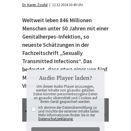
Dr. Karen Zoufal
| 12.12.2024 10:49 Uhr
Weltweit leben 846 Millionen
Menschen unter 50 Jahren mit einer
Genitalherpes-Infektion, so
neueste Schätzungen in der
Fachzeitschrift „Sexually
Transmitted Infections“. Das
bedeutet, dass etwa einer von fünf
Menschen mit Herpes-simplex-
Audio Player laden?
Viren (HSV) infiziert ist.
Um diesen Audio Player anzuzeigen,
werden Inhalte von goaudio geladen.
Dabei könnten personenbezogene Daten
an goaudio übermittelt und Cookies auf
Ihrem Gerät gespeichert werden.
Ich stimme der Datenübermittlung zu
und möchte die externen Inhalte laden.
Mehr Informationen finden Sie in der
Datenschutzerklärung
.