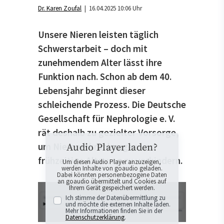
Dr. Karen Zoufal
| 16.04.2025 10:06 Uhr
Unsere Nieren leisten täglich
Schwerstarbeit – doch mit
zunehmendem Alter lässt ihre
Funktion nach. Schon ab dem 40.
Lebensjahr beginnt dieser
schleichende Prozess. Die Deutsche
Gesellschaft für Nephrologie e. V.
rät deshalb zu gezielter Vorsorge,
um Nierenerkrankungen und
Audio Player laden?
frühzeitige Alterung zu verhindern.
Um diesen Audio Player anzuzeigen,
werden Inhalte von goaudio geladen.
Dabei könnten personenbezogene Daten
an goaudio übermittelt und Cookies auf
Ihrem Gerät gespeichert werden.
Ich stimme der Datenübermittlung zu
und möchte die externen Inhalte laden.
Mehr Informationen finden Sie in der
Datenschutzerklärung
.