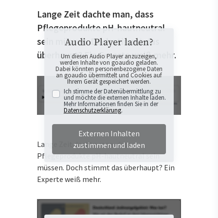
Lange Zeit dachte man, dass
Pflegeprodukte pH-hautneutral
sein müssen. Doch stimmt das
Audio Player laden?
überhaupt? Ein Experte weiß mehr.
Um diesen Audio Player anzuzeigen,
werden Inhalte von goaudio geladen.
Dabei könnten personenbezogene Daten
an goaudio übermittelt und Cookies auf
Ihrem Gerät gespeichert werden.
Ich stimme der Datenübermittlung zu
und möchte die externen Inhalte laden.
Mehr Informationen finden Sie in der
Datenschutzerklärung
.
Externen Inhalten
Lange Zeit dachte man, dass
zustimmen und laden
Pflegeprodukte pH-hautneutral sein
müssen. Doch stimmt das überhaupt? Ein
Experte weiß mehr.