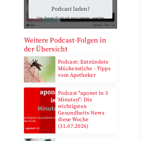
Podcast laden?
Um diesen Podcast anzuzeigen, werden
Inhalte von Podigee geladen. Dabei
könnten personenbezogene Daten an
Podigee übermittelt und Cookies auf Ihrem
Weitere Podcast-Folgen in
Gerät gespeichert werden.
der Übersicht
Ich stimme der Datenübermittlung zu
und möchte die externen Inhalte laden.
Mehr Informationen finden Sie in der
Podcast: Entzündete
Datenschutzerklärung
.
Mückenstiche - Tipps
vom Apotheker
Externen Inhalten zustimmen
und laden
Podcast "aponet in 3
Minuten": Die
wichtigsten
Gesundheits-News
diese Woche
(31.07.2026)