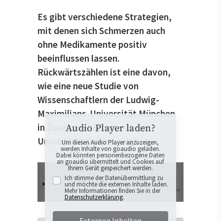
Es gibt verschiedene Strategien,
mit denen sich Schmerzen auch
ohne Medikamente positiv
beeinflussen lassen.
Rückwärtszählen ist eine davon,
wie eine neue Studie von
Wissenschaftlern der Ludwig-
Maximilians-Universität München
in Zusammenarbeit mit der
Audio Player laden?
Universität Oxford zeigt.
Um diesen Audio Player anzuzeigen,
werden Inhalte von goaudio geladen.
Dabei könnten personenbezogene Daten
an goaudio übermittelt und Cookies auf
Ihrem Gerät gespeichert werden.
Ich stimme der Datenübermittlung zu
und möchte die externen Inhalte laden.
Mehr Informationen finden Sie in der
Datenschutzerklärung
.
Externen Inhalten