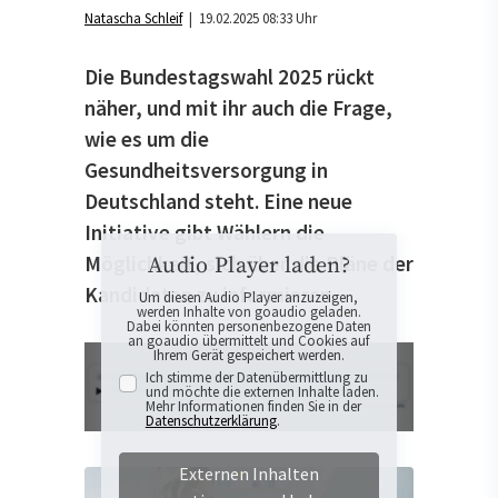
Natascha Schleif
| 19.02.2025 08:33 Uhr
Die Bundestagswahl 2025 rückt
näher, und mit ihr auch die Frage,
wie es um die
Gesundheitsversorgung in
Deutschland steht. Eine neue
Initiative gibt Wählern die
Möglichkeit, sich über die Pläne der
Audio Player laden?
Kandidaten zu informieren.
Um diesen Audio Player anzuzeigen,
werden Inhalte von goaudio geladen.
Dabei könnten personenbezogene Daten
an goaudio übermittelt und Cookies auf
Ihrem Gerät gespeichert werden.
Ich stimme der Datenübermittlung zu
und möchte die externen Inhalte laden.
Mehr Informationen finden Sie in der
Datenschutzerklärung
.
Externen Inhalten