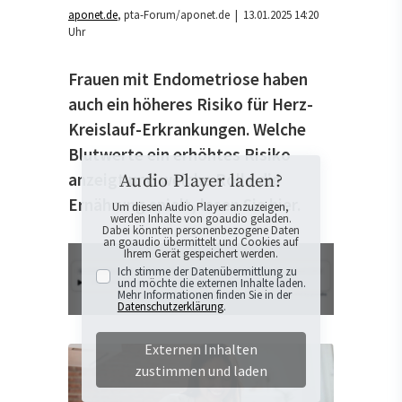
aponet.de
pta-Forum/aponet.de
| 13.01.2025 14:20
Uhr
Frauen mit Endometriose haben
auch ein höheres Risiko für Herz-
Kreislauf-Erkrankungen. Welche
Blutwerte ein erhöhtes Risiko
anzeigt und welche Rolle die
Audio Player laden?
Ernährung spielt, lesen Sie hier.
Um diesen Audio Player anzuzeigen,
werden Inhalte von goaudio geladen.
Dabei könnten personenbezogene Daten
an goaudio übermittelt und Cookies auf
Ihrem Gerät gespeichert werden.
Ich stimme der Datenübermittlung zu
und möchte die externen Inhalte laden.
Mehr Informationen finden Sie in der
Datenschutzerklärung
.
Externen Inhalten
zustimmen und laden