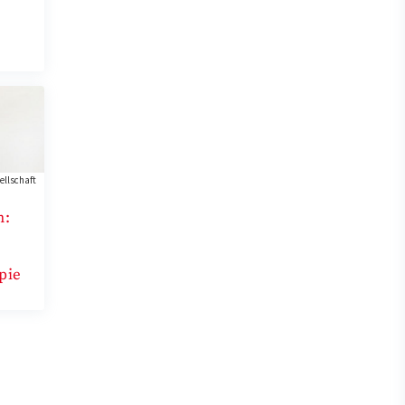
ellschaft
n:
pie