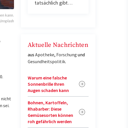
tatsächlich gibt…
ben kann.
 Unsplash
e
Aktuelle Nachrichten
aus
Apotheke
,
Forschung
und
Gesundheitspolitik
.
0.
Warum eine falsche
Sonnenbrille Ihren
Augen schaden kann
 nicht
Bohnen, Kartoffeln,
 sei.
Rhabarber: Diese
Gemüsesorten können
roh gefährlich werden