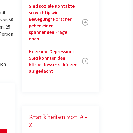
Sind soziale Kontakte
so wichtig wie
mit
Bewegung? Forscher
 von 50
gehen einer
en, 25
spannenden Frage
 Person
nach
Hitze und Depression:
SSRI könnten den
och
Körper besser schützen
als gedacht
Krankheiten von A -
Z