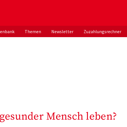
er deutschen ApothekerInnen
tenbank
Themen
Newsletter
Zuzahlungsrechner
 gesunder Mensch leben?