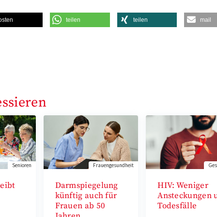
osten
teilen
teilen
mail
essieren
Senioren
Frauengesundheit
Ges
eibt
Darmspiegelung
HIV: Weniger
künftig auch für
Ansteckungen 
Frauen ab 50
Todesfälle
Jahren