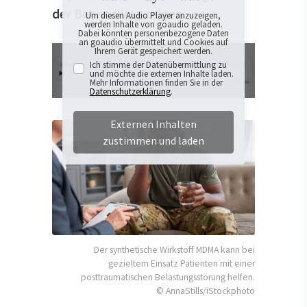
der Behandlung zeigen.
Um diesen Audio Player anzuzeigen,
werden Inhalte von goaudio geladen.
Dabei könnten personenbezogene Daten
an goaudio übermittelt und Cookies auf
Ihrem Gerät gespeichert werden.
Ich stimme der Datenübermittlung zu
und möchte die externen Inhalte laden.
Mehr Informationen finden Sie in der
Datenschutzerklärung
.
Externen Inhalten
zustimmen und laden
Der synthetische Wirkstoff MDMA kann bei
gezieltem Einsatz Patienten mit einer
posttraumatischen Belastungsstörung helfen.
© AnnaStills/iStockphoto