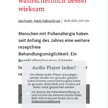
wahrscheinlich besser
wirksam
pta-Forum
Katrin Faßnacht-Lee
| 28.05.2026 13:07 Uhr
Menschen mit Pollenallergie haben
seit Anfang des Jahres eine weitere
rezeptfreie
Behandlungsmöglichkeit: Ein
Kombiallergiespray könnte
laufende Nase und Juckreiz besser
Audio Player laden?
reduzieren als andere Präparate.
Um diesen Audio Player anzuzeigen,
werden Inhalte von goaudio geladen.
Dabei könnten personenbezogene Daten
an goaudio übermittelt und Cookies auf
Ihrem Gerät gespeichert werden.
Ich stimme der Datenübermittlung zu
und möchte die externen Inhalte laden.
Mehr Informationen finden Sie in der
Datenschutzerklärung
.