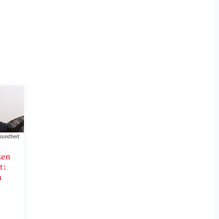
sundheit
zen
t:
n