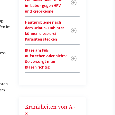
im Labor gegen HPV
und Krebskeime
ag.
Hautprobleme nach
fen im
dem Urlaub? Dahinter
können diese drei
Parasiten stecken
Blase am Fuß
ress
aufstechen oder nicht?
So versorgt man
Blasen richtig
toren
vom
Krankheiten von A -
Z