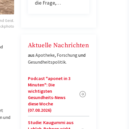
die Frage,…
nd Geist.
ockphoto
Aktuelle Nachrichten
nd
aus
Apotheke
,
Forschung
und
Gesundheitspolitik
.
Podcast "aponet in 3
Minuten": Die
wichtigsten
Gesundheits-News
diese Woche
(07.08.2026)
rt
n und
Studie: Kaugummi aus
Lablab-Bohnen wirkt