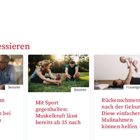
essieren
Senioren
Frauenge
Senioren
im
Rückenschmer
Mit Sport
nach der Gebur
gegenhalten:
 bei
Diese einfache
Muskelkraft lässt
n
Maßnahmen
bereits ab 35 nach
können helfen