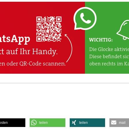
osten
teilen
teilen
mail