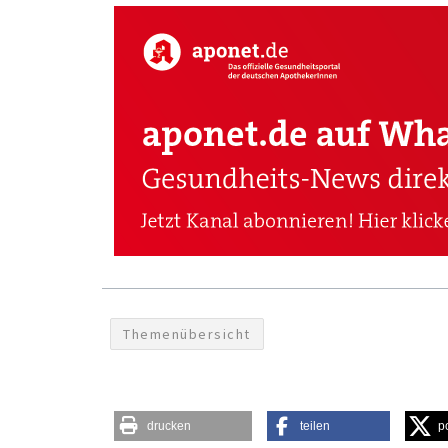
Themenübersicht
drucken
teilen
p