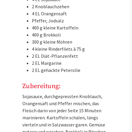
2 Knoblauchzehen
4 EL Orangensaft
Pfeffer, Jodsalz
400 g kleine Kartoffeln
400 g Brokkoli
300 g kleine Möhren
4 kleine Rinderfilets à 75 g
2 EL Diät-Pflanzenfett
2 EL Margarine
2 EL gehackte Petersilie
Zubereitung:
Sojasauce, durchgepressten Knoblauch,
Orangensaft und Pfeffer mischen, das
Fleisch darin von jeder Seite 15 Minuten
marinieren. Kartoffeln schälen, längs
vierteln und in Salzwasser garen. Gemüse
putzen und waschen, Brokkoli in Röschen