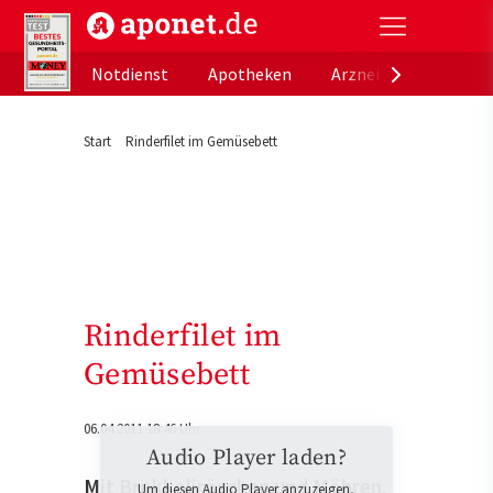
aponet.de - Das offizielle Gesundheitsportal der de
Notdienst
Apotheken
Arzneimitteldatenb
Start
Rinderfilet im Gemüsebett
Rinderfilet im
Gemüsebett
06.04.2011 18:46 Uhr
Audio Player laden?
Mit Brokkoliröschen und Möhren.
Um diesen Audio Player anzuzeigen,