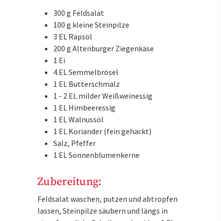
300 g Feldsalat
100 g kleine Steinpilze
3 EL Rapsöl
200 g Altenburger Ziegenkäse
1 Ei
4 EL Semmelbrösel
1 EL Butterschmalz
1 - 2 EL milder Weißweinessig
1 EL Himbeeressig
1 EL Walnussöl
1 EL Koriander (fein gehackt)
Salz, Pfeffer
1 EL Sonnenblumenkerne
Zubereitung:
Feldsalat waschen, putzen und abtropfen
lassen, Steinpilze säubern und längs in