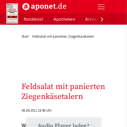
aponet.de - Das offizielle Gesundheitsportal der de
Notdienst
Apotheken
Arzneimitteldatenb
Start
Feldsalat mit panierten Ziegenkäsetalern
Feldsalat mit panierten
Ziegenkäsetalern
06.04.2011 18:46 Uhr
Wenig Kalorien und doch deftig.
Audio Player laden?