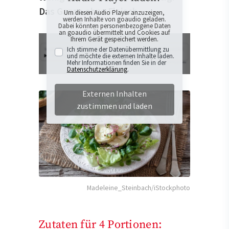
Das Ganze ohne Fleisch.
Um diesen Audio Player anzuzeigen,
werden Inhalte von goaudio geladen.
Dabei könnten personenbezogene Daten
an goaudio übermittelt und Cookies auf
Ihrem Gerät gespeichert werden.
Ich stimme der Datenübermittlung zu
und möchte die externen Inhalte laden.
Mehr Informationen finden Sie in der
Datenschutzerklärung
.
Externen Inhalten
zustimmen und laden
Madeleine_Steinbach/iStockphoto
Zutaten für 4 Portionen: